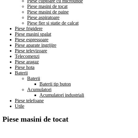
Piese cuptoare cu microunde
Piese masini de tocat
Piese masini de paine
Piese aspiratoare
Piese fier si statie de calcat
Piese frigidere
Piese masini spalat
Piese espressoare
Piese aparate ingrijire
Piese televizoare
Telecomenzi
Piese aragaz
Piese hota
Baterii
Baterii
Baterii tip buton
Acumulatori
Acumulatori industriali
Piese telefoane
Utile
Piese masini de tocat