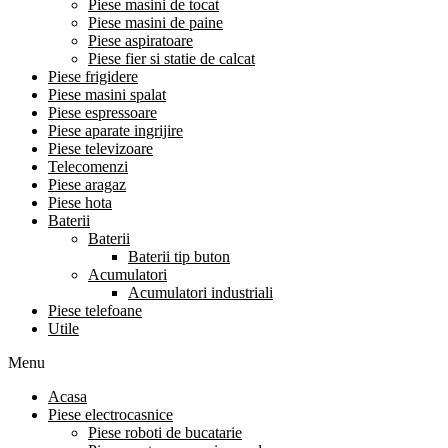
Piese masini de tocat
Piese masini de paine
Piese aspiratoare
Piese fier si statie de calcat
Piese frigidere
Piese masini spalat
Piese espressoare
Piese aparate ingrijire
Piese televizoare
Telecomenzi
Piese aragaz
Piese hota
Baterii
Baterii
Baterii tip buton
Acumulatori
Acumulatori industriali
Piese telefoane
Utile
Menu
Acasa
Piese electrocasnice
Piese roboti de bucatarie