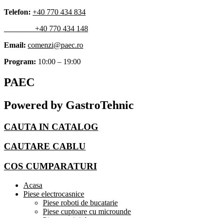
Skip
Telefon:
+40 770 434 834
to
+40 770 434 148
content
Email:
comenzi@paec.ro
Program:
10:00 – 19:00
PAEC
Powered by GastroTehnic
CAUTA IN CATALOG
CAUTARE CABLU
COS CUMPARATURI
Acasa
Piese electrocasnice
Piese roboti de bucatarie
Piese cuptoare cu microunde