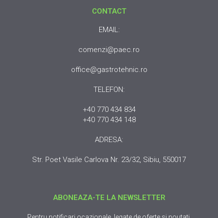
CONTACT
EMAIL:
comenzi@paec.ro
office@gastrotehnic.ro
TELEFON:
+40 770 434 834
+40 770 434 148
ADRESA:
Str. Poet Vasile Carlova Nr. 23/32, Sibiu, 550017
ABONEAZA-TE LA NEWSLETTER
Pentru notificari ocazionale, legate de oferte si noutati.