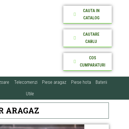
CAUTA IN
CATALOG
CAUTARE
CABLU
COS
CUMPARATURI
zoare
Telecomenzi
Piese aragaz
Piese hota
Baterii
Utile
R ARAGAZ