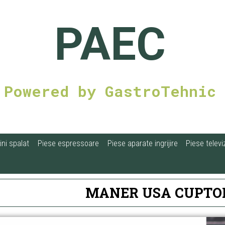
PAEC
Powered by GastroTehnic
ni spalat
Piese espressoare
Piese aparate ingrijire
Piese televi
MANER USA CUPTO