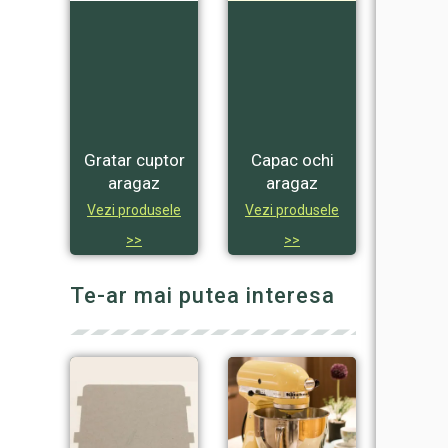
Gratar cuptor
Capac ochi
aragaz
aragaz
Vezi produsele
Vezi produsele
>>
>>
Te-ar mai putea interesa