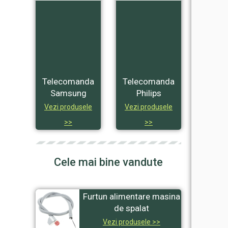
Telecomanda
Telecomanda
Samsung
Philips
Vezi produsele
Vezi produsele
>>
>>
Cele mai bine vandute
Furtun alimentare masina
de spalat
Vezi produsele >>