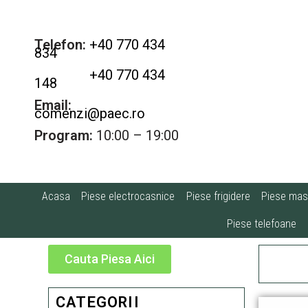
Telefon:
+40 770 434
834
+40 770 434
148
Email:
comenzi@paec.ro
Program:
10:00 – 19:00
Acasa
Piese electrocasnice
Piese frigidere
Piese masi
Piese telefoane
Cauta Piesa Aici
CATEGORII