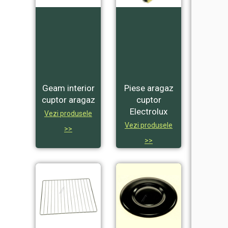
Geam interior
Piese aragaz
cuptor aragaz
cuptor
Electrolux
Vezi produsele
Vezi produsele
>>
>>