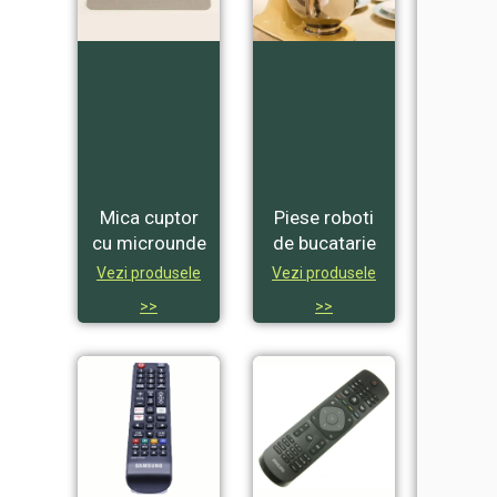
Mica cuptor
Piese roboti
cu microunde
de bucatarie
Vezi produsele
Vezi produsele
>>
>>