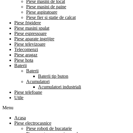
Piese masini de tocat
Piese masini de paine
Piese aspiratoare
Piese fier si statie de calcat
Piese frigidere
Piese masini spalat
Piese espressoare
Piese aparate ingrijire
Piese televizoare
Telecomenzi
Piese aragaz
Piese hota
Baterii
Baterii
Baterii tip buton
Acumulatori
Acumulatori industriali
Piese telefoane
Utile
Menu
Acasa
Piese electrocasnice
Piese roboti de bucatarie