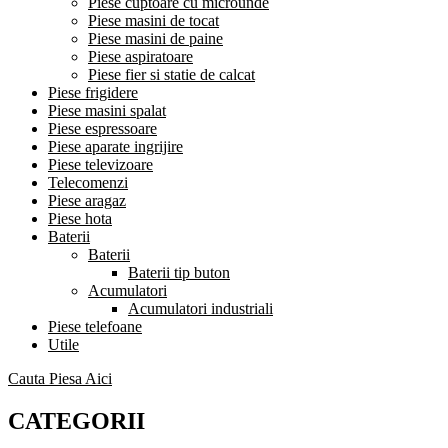
Piese cuptoare cu microunde
Piese masini de tocat
Piese masini de paine
Piese aspiratoare
Piese fier si statie de calcat
Piese frigidere
Piese masini spalat
Piese espressoare
Piese aparate ingrijire
Piese televizoare
Telecomenzi
Piese aragaz
Piese hota
Baterii
Baterii
Baterii tip buton
Acumulatori
Acumulatori industriali
Piese telefoane
Utile
Cauta Piesa Aici
CATEGORII