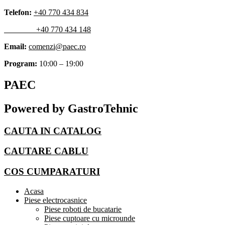
Skip
Telefon:
+40 770 434 834
to
+40 770 434 148
content
Email:
comenzi@paec.ro
Program:
10:00 – 19:00
PAEC
Powered by GastroTehnic
CAUTA IN CATALOG
CAUTARE CABLU
COS CUMPARATURI
Acasa
Piese electrocasnice
Piese roboti de bucatarie
Piese cuptoare cu microunde