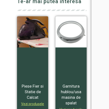
Te-ar mai putea interesa
Piese Fier si
Garnitura
Statie de
hublou/usa
Calcat
masina de
spalat
Vezi produsele