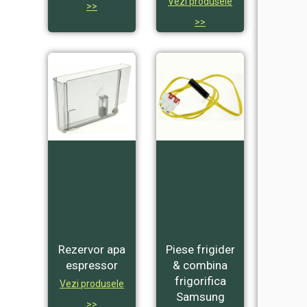
Vezi produsele
>>
>>
Rezervor apa
Piese frigider
espressor
& combina
frigorifica
Vezi produsele
Samsung
>>