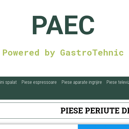
PAEC
Powered by GastroTehnic
ni spalat
Piese espressoare
Piese aparate ingrijire
Piese televi
PIESE PERIUTE D