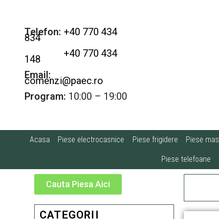
Telefon:
+40 770 434
834
+40 770 434
148
Email:
comenzi@paec.ro
Program:
10:00 – 19:00
Acasa
Piese electrocasnice
Piese frigidere
Piese masi
Piese telefoane
Cauta Piesa Aici
CATEGORII