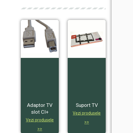
Adaptor TV
Suport TV
slot CI+
Vezi produsele
Vezi produsele
>>
>>