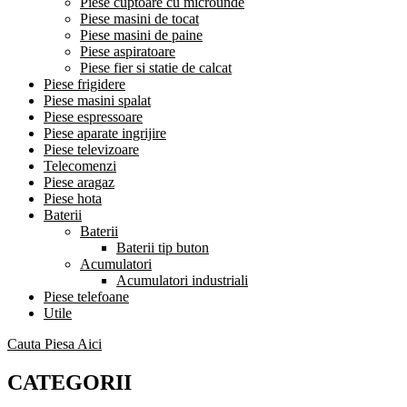
Piese cuptoare cu microunde
Piese masini de tocat
Piese masini de paine
Piese aspiratoare
Piese fier si statie de calcat
Piese frigidere
Piese masini spalat
Piese espressoare
Piese aparate ingrijire
Piese televizoare
Telecomenzi
Piese aragaz
Piese hota
Baterii
Baterii
Baterii tip buton
Acumulatori
Acumulatori industriali
Piese telefoane
Utile
Cauta Piesa Aici
CATEGORII