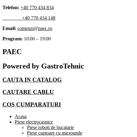
Skip
Telefon:
+40 770 434 834
to
+40 770 434 148
content
Email:
comenzi@paec.ro
Program:
10:00 – 19:00
PAEC
Powered by GastroTehnic
CAUTA IN CATALOG
CAUTARE CABLU
COS CUMPARATURI
Acasa
Piese electrocasnice
Piese roboti de bucatarie
Piese cuptoare cu microunde