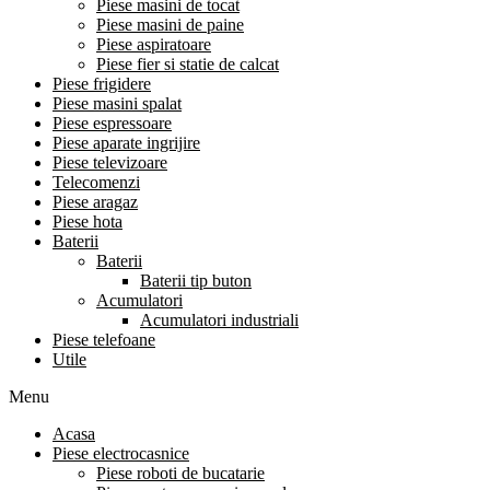
Piese masini de tocat
Piese masini de paine
Piese aspiratoare
Piese fier si statie de calcat
Piese frigidere
Piese masini spalat
Piese espressoare
Piese aparate ingrijire
Piese televizoare
Telecomenzi
Piese aragaz
Piese hota
Baterii
Baterii
Baterii tip buton
Acumulatori
Acumulatori industriali
Piese telefoane
Utile
Menu
Acasa
Piese electrocasnice
Piese roboti de bucatarie