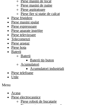
Piese masini de tocat
Piese masini de paine
Piese aspiratoare
Piese fier si statie de calcat
Piese frigidere
Piese masini spalat
Piese espressoare
Piese aparate ingrijire
Piese televizoare
Telecomenzi
Piese aragaz
Piese hota
Baterii
Baterii
Baterii tip buton
Acumulatori
Acumulatori industriali
Piese telefoane
Utile
Menu
Acasa
Piese electrocasnice
Piese roboti de bucatarie