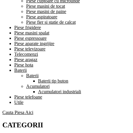
Piese cuptoare cu microunde
Piese masini de tocat
Piese masini de paine
Piese aspiratoare
Piese fier si statie de calcat
Piese frigidere
Piese masini spalat
Piese espressoare
Piese aparate ingrijire
Piese televizoare
Telecomenzi
Piese aragaz
Piese hota
Baterii
Baterii
Baterii tip buton
Acumulatori
Acumulatori industriali
Piese telefoane
Utile
Cauta Piesa Aici
CATEGORII