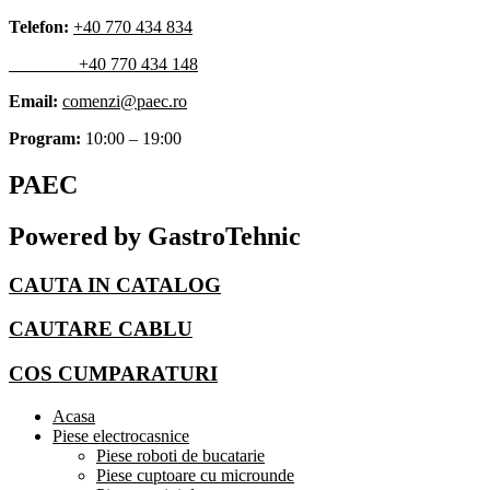
Skip
Telefon:
+40 770 434 834
to
+40 770 434 148
content
Email:
comenzi@paec.ro
Program:
10:00 – 19:00
PAEC
Powered by GastroTehnic
CAUTA IN CATALOG
CAUTARE CABLU
COS CUMPARATURI
Acasa
Piese electrocasnice
Piese roboti de bucatarie
Piese cuptoare cu microunde