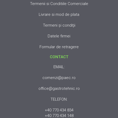
Termenii si Conditiile Comerciale
Livrare si mod de plata
Termeni şi condiţii
Datele firmei
Formular de retragere
CONTACT
EMAIL:
comenzi@paec.ro
office@gastrotehnic.ro
TELEFON:
+40 770 434 834
+40 770 434 148